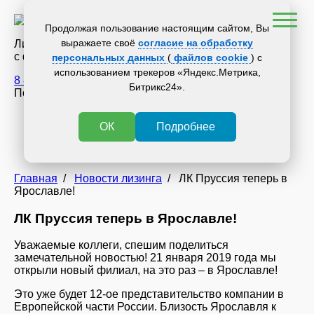
Продолжая пользование настоящим сайтом, Вы
выражаете своё
согласие на обработку
Лизинговая компания
с филиалами по всей России
персональных данных
(
файлов cookie
) с
использованием трекеров «Яндекс.Метрика,
8 800 700 34 36
Битрикс24».
Получить консультацию
Новости лизинга
ОК
Подробнее
СМИ о нас
Статьи
на сайт ЛК Пруссия
Главная
/
Новости лизинга
/
ЛК Пруссия теперь в
Ярославле!
ЛК Пруссия теперь в Ярославле!
Уважаемые коллеги, cпешим поделиться
замечательной новостью! 21 января 2019 года мы
открыли новый филиал, на это раз – в Ярославле!
Это уже будет 12-ое представительство компании в
Европейской части России. Близость Ярославля к