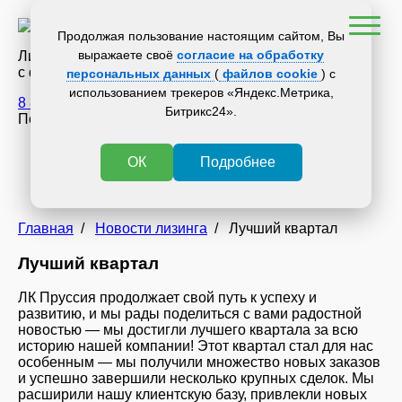
Продолжая пользование настоящим сайтом, Вы
выражаете своё
согласие на обработку
Лизинговая компания
с филиалами по всей России
персональных данных
(
файлов cookie
) с
использованием трекеров «Яндекс.Метрика,
8 800 700 34 36
Битрикс24».
Получить консультацию
Новости лизинга
ОК
Подробнее
СМИ о нас
Статьи
на сайт ЛК Пруссия
Главная
/
Новости лизинга
/
Лучший квартал
Лучший квартал
ЛК Пруссия продолжает свой путь к успеху и
развитию, и мы рады поделиться с вами радостной
новостью — мы достигли лучшего квартала за всю
историю нашей компании! Этот квартал стал для нас
особенным — мы получили множество новых заказов
и успешно завершили несколько крупных сделок. Мы
расширили нашу клиентскую базу, привлекли новых