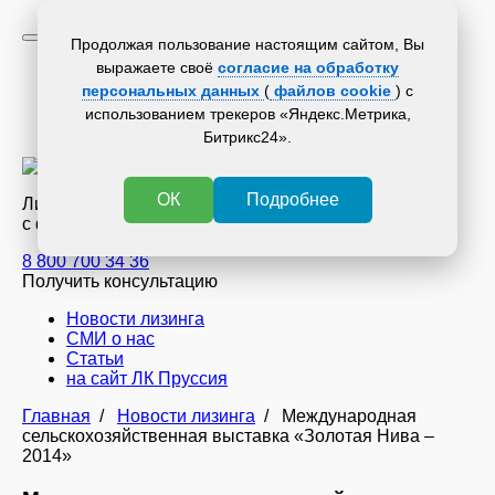
Продолжая пользование настоящим сайтом, Вы
выражаете своё
согласие на обработку
Новости лизинга
СМИ о нас
персональных данных
(
файлов cookie
) с
Статьи
использованием трекеров «Яндекс.Метрика,
на сайт ЛК Пруссия
Битрикс24».
ОК
Подробнее
Лизинговая компания
с филиалами по всей России
8 800 700 34 36
Получить консультацию
Новости лизинга
СМИ о нас
Статьи
на сайт ЛК Пруссия
Главная
/
Новости лизинга
/
Международная
сельскохозяйственная выставка «Золотая Нива –
2014»