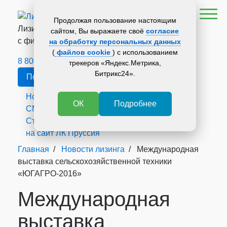
Продолжая пользование настоящим
Лизинговая компания
сайтом, Вы выражаете своё
согласие
с филиалами по всей России
на обработку персональных данных
(
файлов cookie
) с использованием
8 800 700 34 36
трекеров «Яндекс.Метрика,
Битрикс24».
Получить консультацию
Новости лизинга
ОК
Подробнее
СМИ о нас
Статьи
на сайт ЛК Пруссия
Главная
/
Новости лизинга
/
Международная
выставка сельскохозяйственной техники
«ЮГАГРО-2016»
Международная
выставка