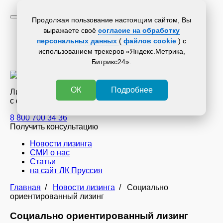
Продолжая пользование настоящим сайтом, Вы
выражаете своё
согласие на обработку
Новости лизинга
СМИ о нас
персональных данных
(
файлов cookie
) с
Статьи
использованием трекеров «Яндекс.Метрика,
на сайт ЛК Пруссия
Битрикс24».
ОК
Подробнее
Лизинговая компания
с филиалами по всей России
8 800 700 34 36
Получить консультацию
Новости лизинга
СМИ о нас
Статьи
на сайт ЛК Пруссия
Главная
/
Новости лизинга
/
Социально
ориентированный лизинг
Социально ориентированный лизинг